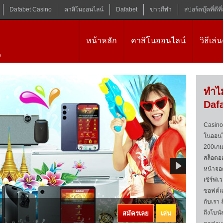
Dafabet Casino
คาสิโนออนไลน์
Dafabet
ข่าวกีฬา
สปอร์ตบุ๊คที่ดี
หน้าหลัก
คาสิโนออนไลน์
วิธีเล
e
ทำไ
Daf
Casino
โนออนไ
200เกม
สล็อตอ
หน้าจ
เซิร์ฟ
ซอฟต์แ
กับเรา 
ถึงโบนั
สมัครเลย
เล่น
เกมส์ส