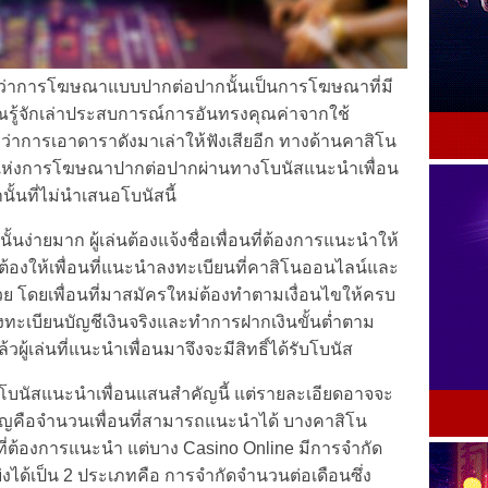
ันว่าการโฆษณาแบบปากต่อปากนั้นเป็นการโฆษณาที่มี
ณรู้จักเล่าประสบการณ์การอันทรงคุณค่าจากใช้
่าการเอาดาราดังมาเล่าให้ฟังเสียอีก ทางด้านคาสิโน
งแห่งการโฆษณาปากต่อปากผ่านทางโบนัสแนะนำเพื่อน
านั้นที่ไม่นำเสนอโบนัสนี้
นง่ายมาก ผู้เล่นต้องแจ้งชื่อเพื่อนที่ต้องการแนะนำให้
ะต้องให้เพื่อนที่แนะนำลงทะเบียนที่คาสิโนออนไลน์และ
้วย โดยเพื่อนที่มาสมัครใหม่ต้องทำตามเงื่อนไขให้ครบ
ลงทะเบียนบัญชีเงินจริงและทำการฝากเงินขั้นต่ำตาม
้วผู้เล่นที่แนะนำเพื่อนมาจึงจะมีสิทธิ์ได้รับโบนัส
โบนัสแนะนำเพื่อนแสนสำคัญนี้ แต่รายละเอียดอาจจะ
ำคัญคือจำนวนเพื่อนที่สามารถแนะนำได้ บางคาสิโน
ี่ต้องการแนะนำ แต่บาง Casino Online มีการจำกัด
งได้เป็น 2 ประเภทคือ การจำกัดจำนวนต่อเดือนซึ่ง