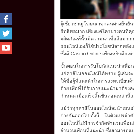
ผู้เชี่ยวชาญโฆษณาทุกคนต่างยืนย
อิทธิพลมาก เพียงแค่ใครบางคนที่คุ
ผลิตภัณฑ์นั้นมีความน่าเชื่อถือ
มากกว
ออนไลน์เองก็ใช้ประโยชน์จากพลั
ซึ่งมี Casino Online เพียงหยิบมือเท่
ขั้นตอนในการรับโบนัสแนะนำเพื่อนนั้
แก่คาสิโนออนไลน์ได้ทราบ ผู้เล่นจ
ให้ชื่อผู้ที่แนะนำในการลงทะเบียนด
ด้วย เพื่อที่ได้รับการแนะนำมาต้อง
กำหนด เมื่อเสร็จสิ้นขั้นตอนเหล่านี้แล
แม้ว่าทุกคาสิโนออนไลน์จะนำเสนอ
ต่างกันออกไป ทั้งนี้ 1 ในตัวแปรส
ออนไลน์ไม่มีการจำกัดจำนวนเพื่อนท
จำนวนเพื่อนที่แนะนำ ซึ่งสามารถแบ่