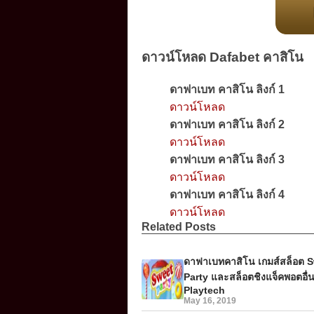
ดาวน์โหลด Dafabet คาสิโน
ดาฟาเบท คาสิโน ลิงก์ 1
ดาวน์โหลด
ดาฟาเบท คาสิโน ลิงก์ 2
ดาวน์โหลด
ดาฟาเบท คาสิโน ลิงก์ 3
ดาวน์โหลด
ดาฟาเบท คาสิโน ลิงก์ 4
ดาวน์โหลด
Related Posts
ดาฟาเบทคาสิโน เกมส์สล็อต 
Party และสล็อตชิงแจ็คพอตอื่
Playtech
May 16, 2019