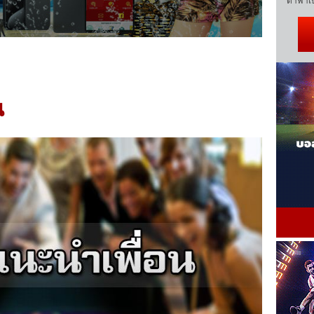
ดาฟาเบ
สนุกกับคลื
น