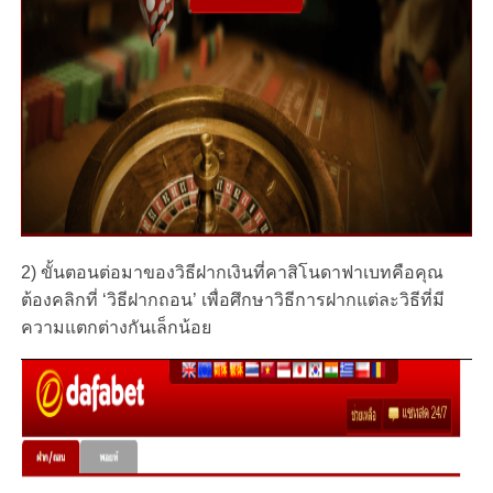
2) ขั้นตอนต่อมาของวิธีฝากเงินที่คาสิโนดาฟาเบทคือคุณ
ต้องคลิกที่ ‘วิธีฝากถอน’ เพื่อศึกษาวิธีการฝากแต่ละวิธีที่มี
ความแตกต่างกันเล็กน้อย