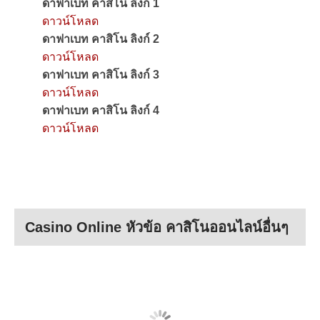
ดาฟาเบท คาสิโน ลิงก์ 1
ดาวน์โหลด
ดาฟาเบท คาสิโน ลิงก์ 2
ดาวน์โหลด
ดาฟาเบท คาสิโน ลิงก์ 3
ดาวน์โหลด
ดาฟาเบท คาสิโน ลิงก์ 4
ดาวน์โหลด
Casino Online หัวข้อ คาสิโนออนไลน์อื่นๆ