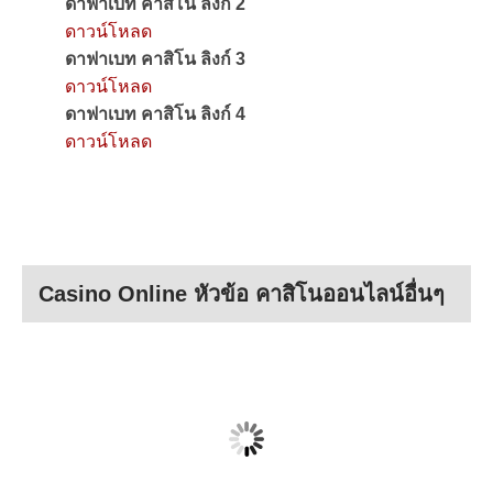
ดาฟาเบท คาสิโน ลิงก์ 2
ดาวน์โหลด
ดาฟาเบท คาสิโน ลิงก์ 3
ดาวน์โหลด
ดาฟาเบท คาสิโน ลิงก์ 4
ดาวน์โหลด
Casino Online หัวข้อ คาสิโนออนไลน์อื่นๆ