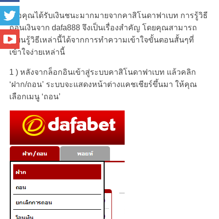
เมื่อคุณได้รับเงินชนะมากมายจากคาสิโนดาฟาเบท การรู้วิธี
ถอนเงินจาก dafa888 จึงเป็นเรื่องสำคัญ โดยคุณสามารถ
เรียนรู้วิธีเหล่านี้ได้จากการทำความเข้าใจขั้นตอนสั้นๆที่
เข้าใจง่ายเหล่านี้
1 ) หลังจากล็อกอินเข้าสู่ระบบคาสิโนดาฟาเบท แล้วคลิก
‘ฝาก/ถอน’ ระบบจะแสดงหน้าต่างแคชเชียร์ขึ้นมา ให้คุณ
เลือกเมนู ‘ถอน’